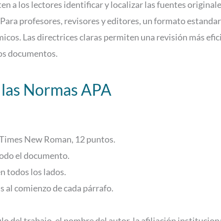
ten a los lectores identificar y localizar las fuentes original
Para profesores, revisores y editores, un formato estanda
icos. Las directrices claras permiten una revisión más efici
 los documentos.
 las Normas APA
 Times New Roman, 12 puntos.
todo el documento.
n todos los lados.
as al comienzo de cada párrafo.
lo del trabajo, el nombre del autor, la afiliación institucion