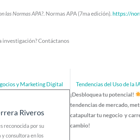
on las Normas APA?
. Normas APA (7ma edición).
https://no
a investigación? Contáctanos
egocios y Marketing Digital
Tendencias del Uso de la I
¡Desbloquea tu potencial!
tendencias de mercado, meto
rrera Riveros
catapultar tu negocio y carre
cambio!
s reconocida por su
 y consultora en los