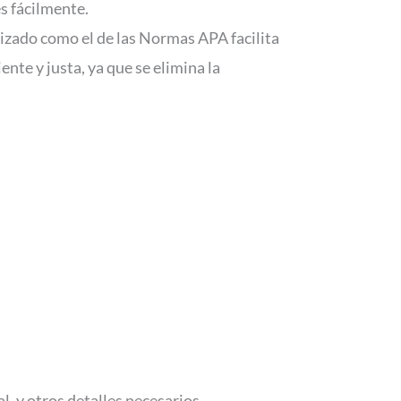
es fácilmente.
rizado como el de las Normas APA facilita
ente y justa, ya que se elimina la
al, y otros detalles necesarios.