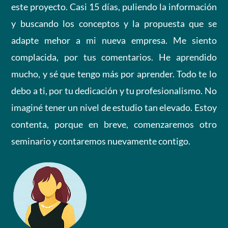
este proyecto. Casi 15 días, puliendo la información
l
y buscando los conceptos y la propuesta que se
o
adapte mehor a mi nueva empresa. Me siento
complacida, por tus comentarios. He aprendido
r
mucho, y sé que tengo más por aprender. Todo te lo
a
debo a ti, por tu dedicación y tu profesionalismo. No
d
imaginé tener un nivel de estudio tan elevado. Estoy
contenta, porque en breve, comenzaremos otro
o
seminario y contaremos nuevamente contigo.
c
o
n
5