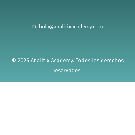
o
d
b
g
k
a
o
i
e
r
p
k
n
a
p
hola@analitixacademy.com
-
m
i
n
© 2026 Analitix Academy. Todos los derechos
reservados.