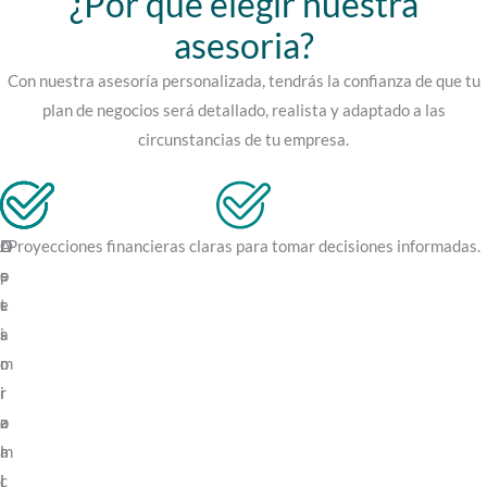
¿Por qué elegir nuestra
asesoria?
Con nuestra asesoría personalizada, tendrás la confianza de que tu
plan de negocios será detallado, realista y adaptado a las
circunstancias de tu empresa.
O
A
D
Proyecciones financieras claras para tomar decisiones informadas.
p
s
e
t
e
s
i
s
a
m
o
r
i
r
r
z
a
o
a
m
l
c
i
l