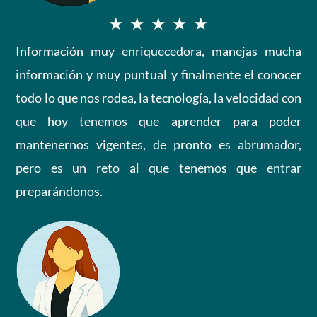
d
V
★
★
★
★
★
e
Información muy enriquecedora, manejas mucha
a
información y muy puntual y finalmente el conocer
5
l
todo lo que nos rodea, la tecnología, la velocidad con
o
que hoy tenemos que aprender para poder
mantenernos vigentes, de pronto es abrumador,
r
pero es un reto al que tenemos que entrar
a
preparándonos.
d
o
c
o