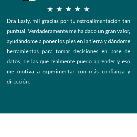
n
V
★
★
★
★
★
5
Dra Lesly, mil gracias por tu retroalimentación tan
a
puntual. Verdaderamente me ha dado un gran valor,
d
l
ayudándome a poner los pies en la tierra y dándome
e
o
herramientas para tomar decisiones en base de
5
datos, de las que realmente puedo aprender y eso
r
me motiva a experimentar con más confianza y
a
dirección.
d
o
c
o