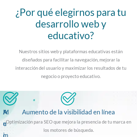
¿Por qué elegirnos para tu
desarrollo web y
educativo?
Nuestros sitios web y plataformas educativas están
diseñados para facilitar la navegación, mejorar la
interacción del usuario y maximizar los resultados de tu
negocio o proyecto educativo.
M
A
A
Aumento de la visibilidad en línea
Optimización para SEO que mejora la presencia de tu marca en
e
u
c
los motores de búsqueda.
j
m
c