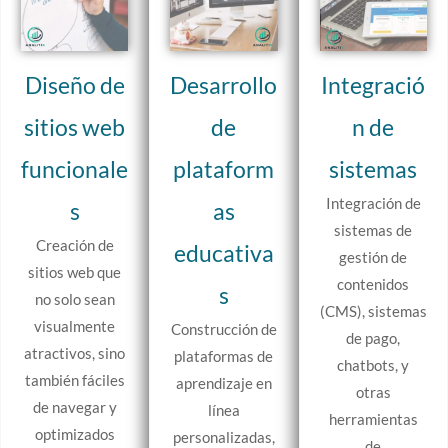
Diseño de
Desarrollo
Integració
sitios web
de
n de
funcionale
plataform
sistemas
Integración de
s
as
sistemas de
Creación de
educativa
gestión de
sitios web que
contenidos
s
no solo sean
(CMS), sistemas
visualmente
Construcción de
de pago,
atractivos, sino
plataformas de
chatbots, y
también fáciles
aprendizaje en
otras
de navegar y
línea
herramientas
optimizados
personalizadas,
de