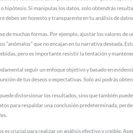
 o hipótesis. Si manipulas los datos, solo obtendrás resul
re debes ser honesto y transparente en tu análisis de datos
e de muchas formas. Por ejemplo, ajustar los valores de un
tos “anómalos” que no encajan en tu narrativa deseada. Es
bidas, pero es importante resistir la tentación y mantener 
undamental seguir un enfoque objetivo y basado en evidenci
función de tus deseos o expectativas. Solo así podrás obten
uede distorsionar los resultados, sino que también puede 
tos para respaldar una conclusión predeterminada, perderá
les.
 es crucial para realizar un análisis efectivo y creíble. As