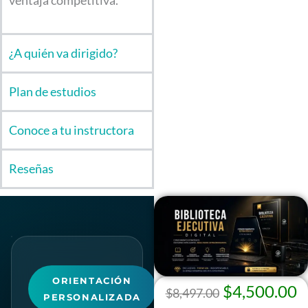
ventaja competitiva.
¿A quién va dirigido?
Plan de estudios
Conoce a tu instructora
Reseñas
ORIENTACIÓN
$
4,500.00
$
8,497.00
PERSONALIZADA