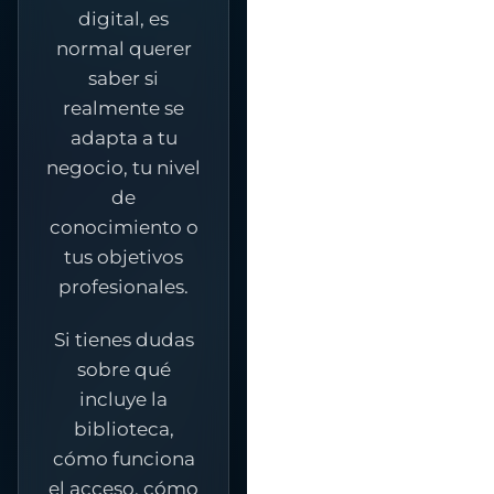
digital, es
normal querer
saber si
realmente se
adapta a tu
negocio, tu nivel
de
conocimiento o
tus objetivos
profesionales.
Si tienes dudas
sobre qué
incluye la
biblioteca,
cómo funciona
el acceso, cómo