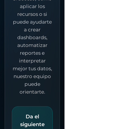
aplicar los
recursos o si
puede ayudarte
a crear
dashboards,
automatizar
reportes e
interpretar
mejor tus datos,
nuestro equipo
puede
orientarte.
Da el
siguiente