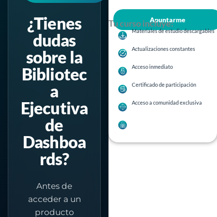
¿Tienes
Tu curso incluye:
Materiales de estudio descargables
dudas
Actualizaciones constantes
sobre la
Acceso inmediato
Bibliotec
a
Certificado de participación
Ejecutiva
Acceso a comunidad exclusiva
de
Dashboa
rds?
Antes de
acceder a un
producto